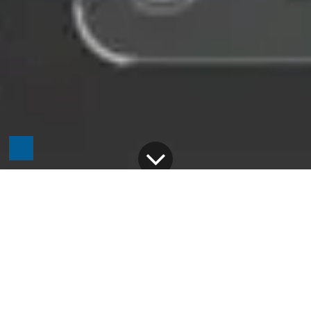
Alle Blogs
Business Tipps
KI in der Softwareentwicklung: Effizienzwunder oder Qualitätsrisiko im Berufsalltag?
Die Softwareentwicklung befindet sich im
Umbruch – und Künstliche Intelligenz spielt dabei