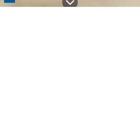
Alle Blogs
Business Tipps
Rechtliche Bestimmungen für E-Commerce Plattformen
Beim betreiben eines Online-Shops gilt es einige
wesentliche rechtliche Bestimmungen zu
beachten. Oft werden diese unterschätzt,
vergessen oder unvollständig umgesetzt. Um
Ihnen einen Überblick zu geben, stellen wir die
wesentlichen Bestimmungen in diesem Beitrag
vor.
Aufgrund der rechtlichen Bestimmungen wurde