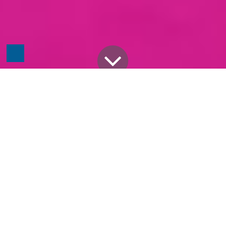
Alle Blogs
Odoo
So nutzen Sie den Odoo Live-Chat
Für Unternehmen ist es wichtig, verschiedene 
Kommunikationsmöglichkeiten anzubieten. Ein Live-
Chat ermöglicht es, mit Websitebesuchern in 
Echtzeit in Kontakt zu treten und in potenzielle 
Kunden zu verwandeln. Entdecken Sie jetzt alle 
Funktionen der Odoo Live-Chat-App.