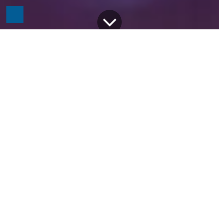
Alle Blogs
Odoo
DSGVO-Konformität mit Odoo: So schützen Sie Ihre Kundendaten souverän
Odoo ermöglicht es Ihrem Unternehmen, die
komplexen Anforderungen der Datenschutz-
Grundverordnung (DSGVO) mühelos zu
erfüllen. Durch die zentrale
Zusammenführung aller relevanten Daten
und Prozesse können
Datenschutzmaßnahmen effizient und
zuverlässig umgesetzt werden. So schaffen